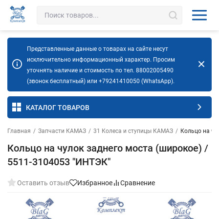
Представленные данные о товарах на сайте несут
исключительно информационный характер. Просим
уточнять наличие и стоимость по тел. 88002005490
(звонок бесплатный) или +79241410050 (WhatsApp).
КАТАЛОГ ТОВАРОВ
Главная
/
Запчасти КАМАЗ
/
31 Колеса и ступицы КАМАЗ
/
Кольцо на чу
Кольцо на чулок заднего моста (широкое) /
5511-3104053 "ИНТЭК"
Оставить отзыв
Избранное
Сравнение