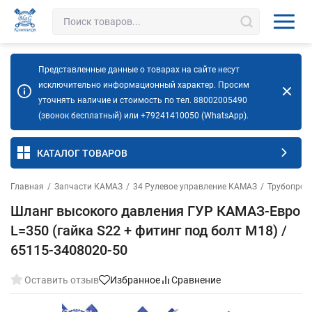
Представленные данные о товарах на сайте несут
исключительно информационный характер. Просим
уточнять наличие и стоимость по тел. 88002005490
(звонок бесплатный) или +79241410050 (WhatsApp).
КАТАЛОГ ТОВАРОВ
Главная
/
Запчасти КАМАЗ
/
34 Рулевое управление КАМАЗ
/
Трубопров
Шланг высокого давления ГУР КАМАЗ-Евро
L=350 (гайка S22 + фитинг под болт М18) /
65115-3408020-50
Оставить отзыв
Избранное
Сравнение