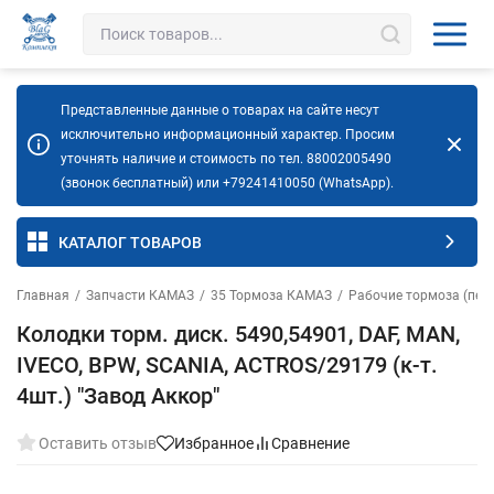
Представленные данные о товарах на сайте несут
исключительно информационный характер. Просим
уточнять наличие и стоимость по тел. 88002005490
(звонок бесплатный) или +79241410050 (WhatsApp).
КАТАЛОГ ТОВАРОВ
Главная
/
Запчасти КАМАЗ
/
35 Тормоза КАМАЗ
/
Рабочие тормоза (пер
Колодки торм. диск. 5490,54901, DAF, MAN,
IVECO, BPW, SCANIA, ACTROS/29179 (к-т.
4шт.) "Завод Аккор"
Оставить отзыв
Избранное
Сравнение