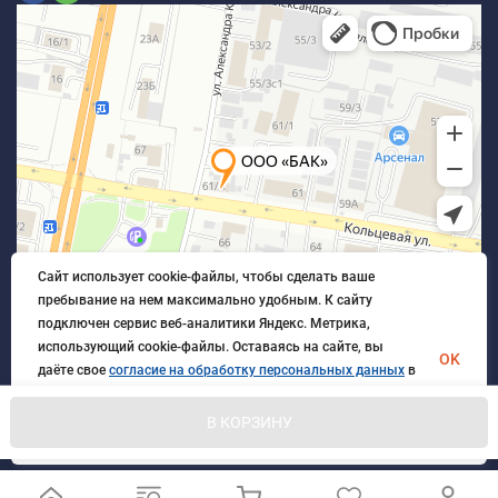
Сайт использует cookie-файлы, чтобы сделать ваше
пребывание на нем максимально удобным. К cайту
подключен сервис веб-аналитики Яндекс. Метрика,
использующий cookie-файлы. Оставаясь на сайте, вы
OK
даёте свое
согласие на обработку персональных данных
в
порядке, указанном в
Политике обработки персональных
данных
.
В КОРЗИНУ
© 2026 БлагАвтоКомплект. Все права защищены