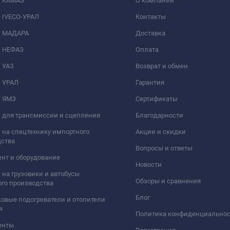
и КАМАЗ
О компании
 IVECO-УРАЛ
Контакты
и МАДАРА
Доставка
и НЕФАЗ
Оплата
 УАЗ
Возврат и обмен
и УРАЛ
Гарантия
и ЯМЗ
Сертификаты
 для трансмиссии и сцепления
Благодарности
 на спецтехнику импортного
Акции и скидки
дства
Вопросы и ответы
нт и оборудование
Новости
 на грузовики и автобусы
Обзоры и сравнения
го производства
Блог
овые подогреватели и отопители
я
Политика конфиденциально
енты