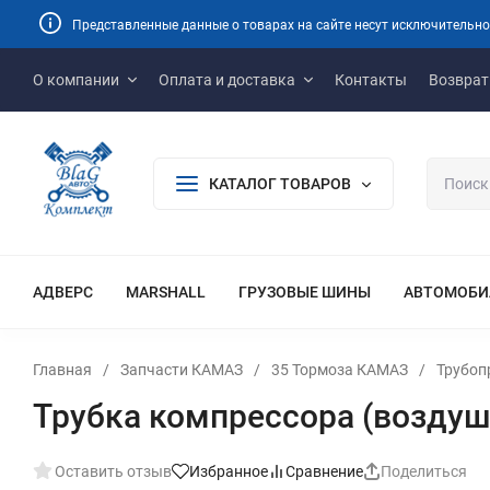
Представленные данные о товарах на сайте несут исключительно
О компании
Оплата и доставка
Контакты
Возврат
КАТАЛОГ ТОВАРОВ
АДВЕРС
MARSHALL
ГРУЗОВЫЕ ШИНЫ
АВТОМОБИ
Главная
/
Запчасти КАМАЗ
/
35 Тормоза КАМАЗ
/
Трубоп
Трубка компрессора (воздуш
Оставить отзыв
Избранное
Сравнение
Поделиться