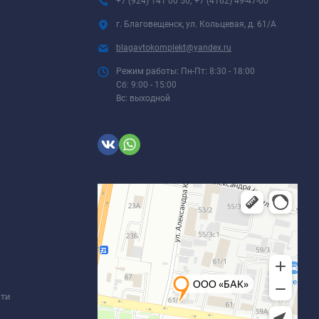
+7 (924) 141 00 50; +7 (4162) 49-47-00
г. Благовещенск, ул. Кольцевая, д. 61/А
blagavtokomplekt@yandex.ru
Режим работы: Пн-Пт: 8:30 - 18:00
Сб: 9:00 - 15:00
Вс: выходной
сти