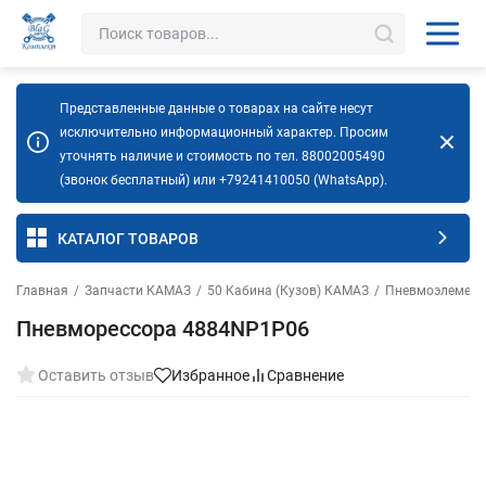
Представленные данные о товарах на сайте несут
исключительно информационный характер. Просим
уточнять наличие и стоимость по тел. 88002005490
(звонок бесплатный) или +79241410050 (WhatsApp).
КАТАЛОГ ТОВАРОВ
Главная
/
Запчасти КАМАЗ
/
50 Кабина (Кузов) КАМАЗ
/
Пневмоэлемент
Пневморессора 4884NP1P06
Оставить отзыв
Избранное
Сравнение