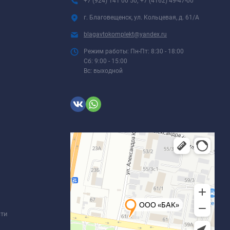
+7 (924) 141 00 50; +7 (4162) 49-47-00
г. Благовещенск, ул. Кольцевая, д. 61/А
blagavtokomplekt@yandex.ru
Режим работы: Пн-Пт: 8:30 - 18:00
Сб: 9:00 - 15:00
Вс: выходной
сти