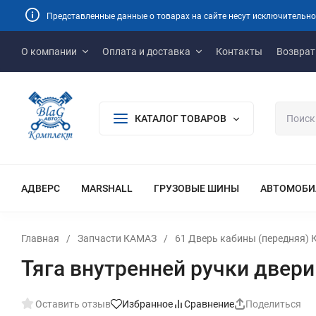
Представленные данные о товарах на сайте несут исключительно
О компании
Оплата и доставка
Контакты
Возврат
КАТАЛОГ ТОВАРОВ
АДВЕРС
MARSHALL
ГРУЗОВЫЕ ШИНЫ
АВТОМОБИ
Главная
/
Запчасти КАМАЗ
/
61 Дверь кабины (передняя)
Тяга внутренней ручки двери
Оставить отзыв
Избранное
Сравнение
Поделиться