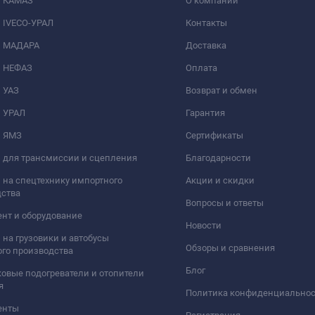
и КАМАЗ
О компании
 IVECO-УРАЛ
Контакты
и МАДАРА
Доставка
и НЕФАЗ
Оплата
 УАЗ
Возврат и обмен
и УРАЛ
Гарантия
и ЯМЗ
Сертификаты
 для трансмиссии и сцепления
Благодарности
 на спецтехнику импортного
Акции и скидки
дства
Вопросы и ответы
нт и оборудование
Новости
 на грузовики и автобусы
Обзоры и сравнения
го производства
Блог
овые подогреватели и отопители
я
Политика конфиденциально
енты