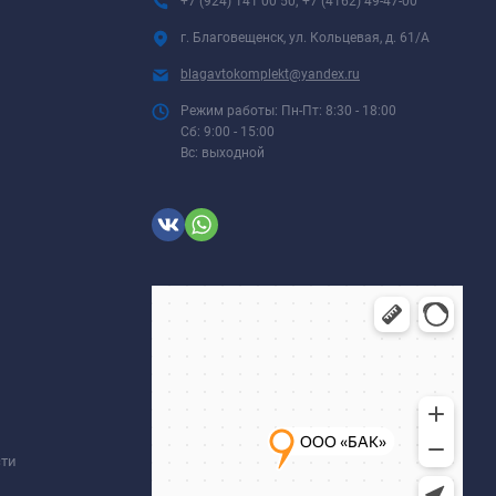
+7 (924) 141 00 50; +7 (4162) 49-47-00
г. Благовещенск, ул. Кольцевая, д. 61/А
blagavtokomplekt@yandex.ru
Режим работы: Пн-Пт: 8:30 - 18:00
Сб: 9:00 - 15:00
Вс: выходной
сти