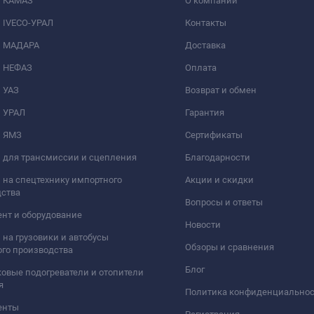
и КАМАЗ
О компании
 IVECO-УРАЛ
Контакты
и МАДАРА
Доставка
и НЕФАЗ
Оплата
 УАЗ
Возврат и обмен
и УРАЛ
Гарантия
и ЯМЗ
Сертификаты
 для трансмиссии и сцепления
Благодарности
 на спецтехнику импортного
Акции и скидки
дства
Вопросы и ответы
нт и оборудование
Новости
 на грузовики и автобусы
Обзоры и сравнения
го производства
Блог
овые подогреватели и отопители
я
Политика конфиденциально
енты