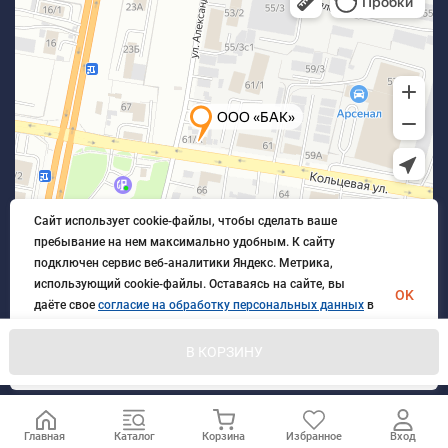
Сайт использует cookie-файлы, чтобы сделать ваше
пребывание на нем максимально удобным. К cайту
подключен сервис веб-аналитики Яндекс. Метрика,
использующий cookie-файлы. Оставаясь на сайте, вы
OK
даёте свое
согласие на обработку персональных данных
в
порядке, указанном в
Политике обработки персональных
данных
.
В КОРЗИНУ
© 2026 БлагАвтоКомплект. Все права защищены
Главная
Каталог
Корзина
Избранное
Вход