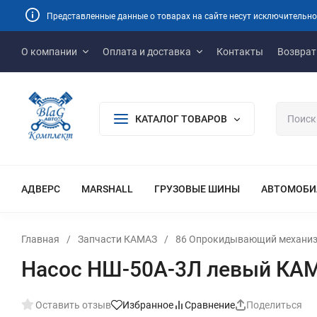
Представленные данные о товарах на сайте несут исключительно
О компании
Оплата и доставка
Контакты
Возврат
КАТАЛОГ ТОВАРОВ
АДВЕРС
MARSHALL
ГРУЗОВЫЕ ШИНЫ
АВТОМОБИ
Главная
/
Запчасти КАМАЗ
/
86 Опрокидывающий механиз
Насос НШ-50А-3Л левый КАМ
Оставить отзыв
Избранное
Сравнение
Поделиться