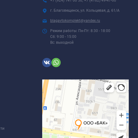
+7 (924) 141 00 50; +7 (4162) 49-47-00
г. Благовещенск, ул. Кольцевая, д. 61/А
blagavtokomplekt@yandex.ru
Режим работы: Пн-Пт: 8:30 - 18:00
Сб: 9:00 - 15:00
Вс: выходной
сти