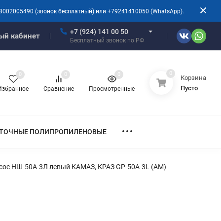
8002005490 (звонок бесплатный) или +79241410050 (WhatsApp).
+7 (924) 141 00 50
ый кабинет
Бесплатный звонок по РФ
0
0
0
0
Корзина
Пусто
Избранное
Сравнение
Просмотренные
ТОЧНЫЕ ПОЛИПРОПИЛЕНОВЫЕ
сос НШ-50А-3Л левый КАМАЗ, КРАЗ GP-50А-3L (АМ)