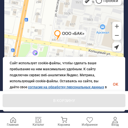
Сайт использует cookie-файлы, чтобы сделать ваше
пребывание на нем максимально удобным. К cайту
подключен сервис веб-аналитики Яндекс. Метрика,
использующий cookie-файлы. Оставаясь на сайте, вы
OK
даёте свое
согласие на обработку персональных данных
в
порядке, указанном в
Политике обработки персональных
данных
.
В КОРЗИНУ
© 2026 БлагАвтоКомплект. Все права защищены
Главная
Каталог
Корзина
Избранное
Вход