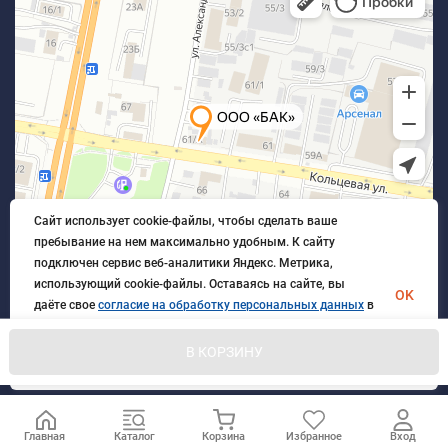
Сайт использует cookie-файлы, чтобы сделать ваше
пребывание на нем максимально удобным. К cайту
подключен сервис веб-аналитики Яндекс. Метрика,
использующий cookie-файлы. Оставаясь на сайте, вы
OK
даёте свое
согласие на обработку персональных данных
в
порядке, указанном в
Политике обработки персональных
данных
.
В КОРЗИНУ
© 2026 БлагАвтоКомплект. Все права защищены
Главная
Каталог
Корзина
Избранное
Вход