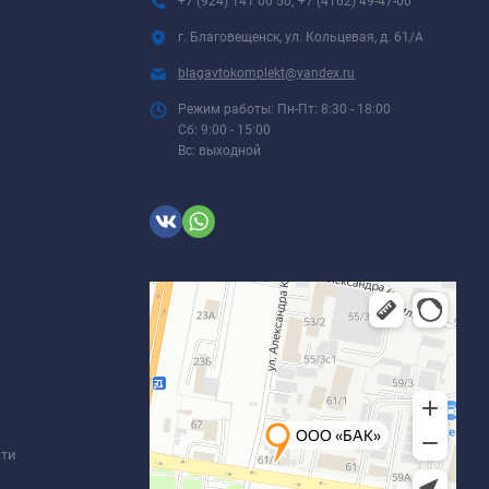
+7 (924) 141 00 50; +7 (4162) 49-47-00
г. Благовещенск, ул. Кольцевая, д. 61/А
blagavtokomplekt@yandex.ru
Режим работы: Пн-Пт: 8:30 - 18:00
Сб: 9:00 - 15:00
Вс: выходной
сти