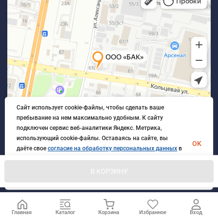
Сайт использует cookie-файлы, чтобы сделать ваше
пребывание на нем максимально удобным. К cайту
подключен сервис веб-аналитики Яндекс. Метрика,
использующий cookie-файлы. Оставаясь на сайте, вы
OK
даёте свое
согласие на обработку персональных данных
в
порядке, указанном в
Политике обработки персональных
данных
.
В КОРЗИНУ
© 2026 БлагАвтоКомплект. Все права защищены
Главная
Каталог
Корзина
Избранное
Вход