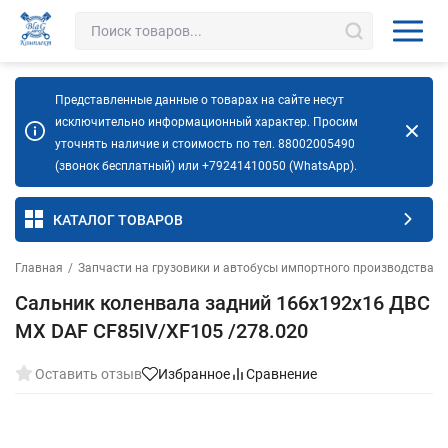
Представленные данные о товарах на сайте несут
исключительно информационный характер. Просим
уточнять наличие и стоимость по тел. 88002005490
(звонок бесплатный) или +79241410050 (WhatsApp).
КАТАЛОГ ТОВАРОВ
Главная
/
Запчасти на грузовики и автобусы импортного производства
/
Сальник коленвала задний 166х192х16 ДВС
MX DAF CF85IV/XF105 /278.020
Оставить отзыв
Избранное
Сравнение