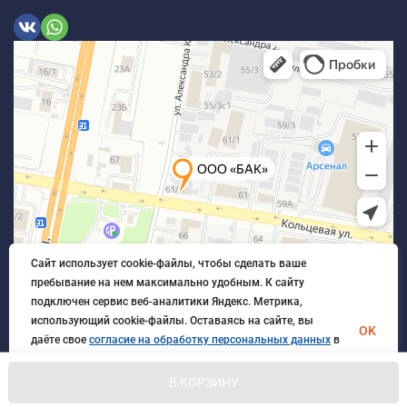
Сайт использует cookie-файлы, чтобы сделать ваше
пребывание на нем максимально удобным. К cайту
подключен сервис веб-аналитики Яндекс. Метрика,
использующий cookie-файлы. Оставаясь на сайте, вы
OK
даёте свое
согласие на обработку персональных данных
в
порядке, указанном в
Политике обработки персональных
данных
.
В КОРЗИНУ
© 2026 БлагАвтоКомплект. Все права защищены