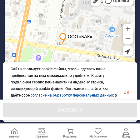
Сайт использует cookie-файлы, чтобы сделать ваше
пребывание на нем максимально удобным. К cайту
подключен сервис веб-аналитики Яндекс. Метрика,
использующий cookie-файлы. Оставаясь на сайте, вы
OK
даёте свое
согласие на обработку персональных данных
в
порядке, указанном в
Политике обработки персональных
данных
.
В КОРЗИНУ
© 2026 БлагАвтоКомплект. Все права защищены
Главная
Каталог
Корзина
Избранное
Вход