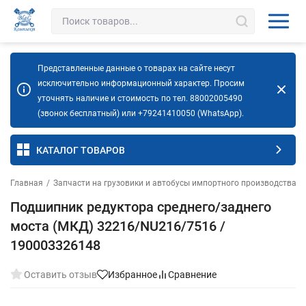
Представленные данные о товарах на сайте несут
исключительно информационный характер. Просим
уточнять наличие и стоимость по тел. 88002005490
(звонок бесплатный) или +79241410050 (WhatsApp).
КАТАЛОГ ТОВАРОВ
Главная
/
Запчасти на грузовики и автобусы импортного производства
/
Подшипник редуктора среднего/заднего
моста (МКД) 32216/NU216/7516 /
190003326148
Оставить отзыв
Избранное
Сравнение