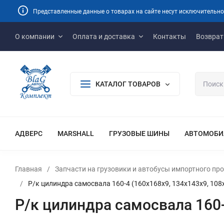
Представленные данные о товарах на сайте несут исключительно
О компании
Оплата и доставка
Контакты
Возврат
КАТАЛОГ ТОВАРОВ
АДВЕРС
MARSHALL
ГРУЗОВЫЕ ШИНЫ
АВТОМОБИ
Главная
/
Запчасти на грузовики и автобусы импортного пр
/
Р/к цилиндра самосвала 160-4 (160х168х9, 134х143х9, 108
Р/к цилиндра самосвала 160-