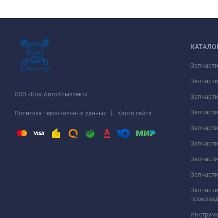
КАТАЛО
Запчаст
Запчасти
ООО «БлагАвтоКомлпект»
Запчаст
Запчаст
|
Политика персональных данных
Карта сайта
Запчасти
Запчаст
Запчаст
Запчасти
Запчасти
произво
Инструме