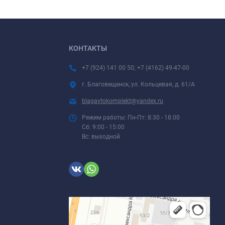
КОНТАКТЫ
+7 (924) 141 00 50; +7 (4162) 49-47-00
г. Благовещенск, ул. Кольцевая, д. 61/А
blagavtokomplekt@yandex.ru
Режим работы: Пн-Пт: 8:30 - 18:00
Сб: 9:00 - 15:00
Вс: выходной