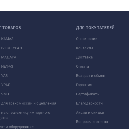
Г ТОВАРОВ
ДЛЯ ПОКУПАТЕЛЕЙ
и КАМАЗ
О компании
 IVECO-УРАЛ
Контакты
и МАДАРА
Доставка
и НЕФАЗ
Оплата
 УАЗ
Возврат и обмен
и УРАЛ
Гарантия
и ЯМЗ
Сертификаты
 для трансмиссии и сцепления
Благодарности
 на спецтехнику импортного
Акции и скидки
дства
Вопросы и ответы
нт и оборудование