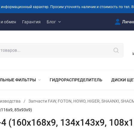
 информационный характер. Просим уточнять наличие и стоимость по тел. 8
Личн
 и обмен
Гарантия
Блог
ЛЬНЫЕ ФИЛЬТРЫ
ГИДРОРАСПРЕДЕЛИТЕЛЬ
ДИСКИ ЩЕ
оизводства
/
Запчасти FAW, FOTON, HOWO, HIGER, SHAANXI, SHA
х116х9, 85х93х9)
4 (160х168х9, 134х143х9, 108х1