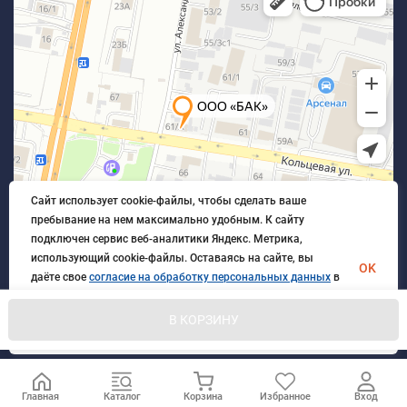
Сайт использует cookie-файлы, чтобы сделать ваше
пребывание на нем максимально удобным. К cайту
подключен сервис веб-аналитики Яндекс. Метрика,
использующий cookie-файлы. Оставаясь на сайте, вы
OK
даёте свое
согласие на обработку персональных данных
в
порядке, указанном в
Политике обработки персональных
данных
.
В КОРЗИНУ
© 2026 БлагАвтоКомплект. Все права защищены
Главная
Каталог
Корзина
Избранное
Вход