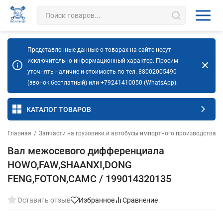
Представленные данные о товарах на сайте несут
исключительно информационный характер. Просим
уточнять наличие и стоимость по тел. 88002005490
(звонок бесплатный) или +79241410050 (WhatsApp).
КАТАЛОГ ТОВАРОВ
Главная
/
Запчасти на грузовики и автобусы импортного производства
/
Вал межосевого дифференциала
HOWO,FAW,SHAANXI,DONG
FENG,FOTON,CAMC / 199014320135
Оставить отзыв
Избранное
Сравнение