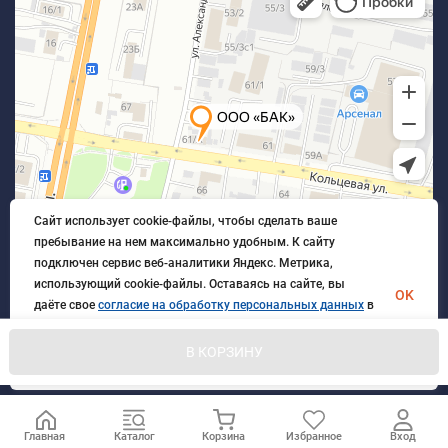
Сайт использует cookie-файлы, чтобы сделать ваше
пребывание на нем максимально удобным. К cайту
подключен сервис веб-аналитики Яндекс. Метрика,
использующий cookie-файлы. Оставаясь на сайте, вы
OK
даёте свое
согласие на обработку персональных данных
в
порядке, указанном в
Политике обработки персональных
данных
.
В КОРЗИНУ
© 2026 БлагАвтоКомплект. Все права защищены
Главная
Каталог
Корзина
Избранное
Вход