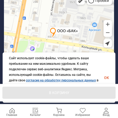
Сайт использует cookie-файлы, чтобы сделать ваше
пребывание на нем максимально удобным. К cайту
подключен сервис веб-аналитики Яндекс. Метрика,
использующий cookie-файлы. Оставаясь на сайте, вы
OK
даёте свое
согласие на обработку персональных данных
в
порядке, указанном в
Политике обработки персональных
данных
.
В КОРЗИНУ
© 2026 БлагАвтоКомплект. Все права защищены
Главная
Каталог
Корзина
Избранное
Вход