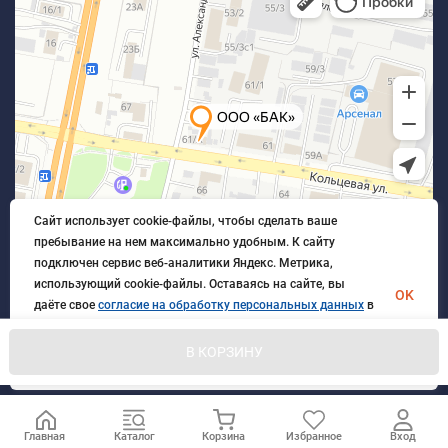
Сайт использует cookie-файлы, чтобы сделать ваше
пребывание на нем максимально удобным. К cайту
подключен сервис веб-аналитики Яндекс. Метрика,
использующий cookie-файлы. Оставаясь на сайте, вы
OK
даёте свое
согласие на обработку персональных данных
в
порядке, указанном в
Политике обработки персональных
данных
.
В КОРЗИНУ
© 2026 БлагАвтоКомплект. Все права защищены
Главная
Каталог
Корзина
Избранное
Вход