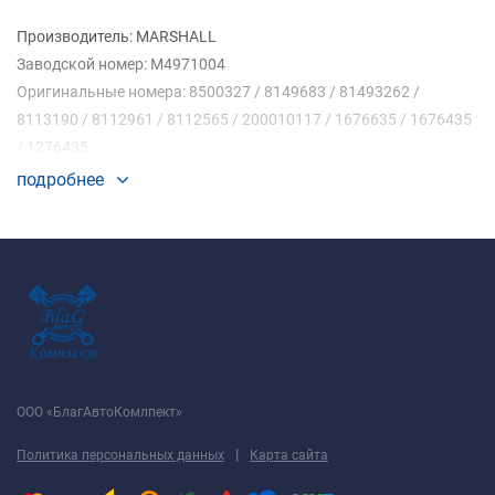
Производитель: MARSHALL
Заводской номер: M4971004
Оригинальные номера: 8500327 / 8149683 / 81493262 /
8113190 / 8112961 / 8112565 / 200010117 / 1676635 / 1676435
/ 1276435
подробнее
Вес, кг: 30.24
Объём, м: 30.217
Размеры, мм: 868.00 x 900.00 x 48.00 (Высота x Ширина x
Глубина)
ООО «БлагАвтоКомлпект»
|
Политика персональных данных
Карта сайта