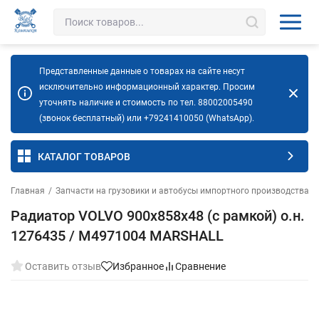
Представленные данные о товарах на сайте несут
исключительно информационный характер. Просим
уточнять наличие и стоимость по тел. 88002005490
(звонок бесплатный) или +79241410050 (WhatsApp).
КАТАЛОГ ТОВАРОВ
Главная
/
Запчасти на грузовики и автобусы импортного производства
/
Радиатор VOLVO 900х858х48 (с рамкой) о.н.
1276435 / М4971004 MARSHALL
Оставить отзыв
Избранное
Сравнение