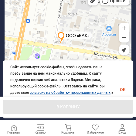
Сайт использует cookie-файлы, чтобы сделать ваше
пребывание на нем максимально удобным. К cайту
подключен сервис веб-аналитики Яндекс. Метрика,
использующий cookie-файлы. Оставаясь на сайте, вы
OK
даёте свое
согласие на обработку персональных данных
в
порядке, указанном в
Политике обработки персональных
данных
.
В КОРЗИНУ
© 2026 БлагАвтоКомплект. Все права защищены
Главная
Каталог
Корзина
Избранное
Вход