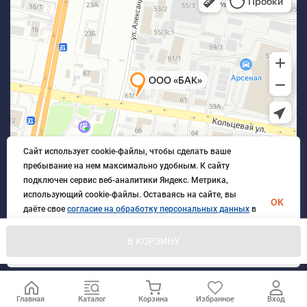
Сайт использует cookie-файлы, чтобы сделать ваше
пребывание на нем максимально удобным. К cайту
подключен сервис веб-аналитики Яндекс. Метрика,
использующий cookie-файлы. Оставаясь на сайте, вы
OK
даёте свое
согласие на обработку персональных данных
в
порядке, указанном в
Политике обработки персональных
данных
.
В КОРЗИНУ
© 2026 БлагАвтоКомплект. Все права защищены
Главная
Каталог
Корзина
Избранное
Вход