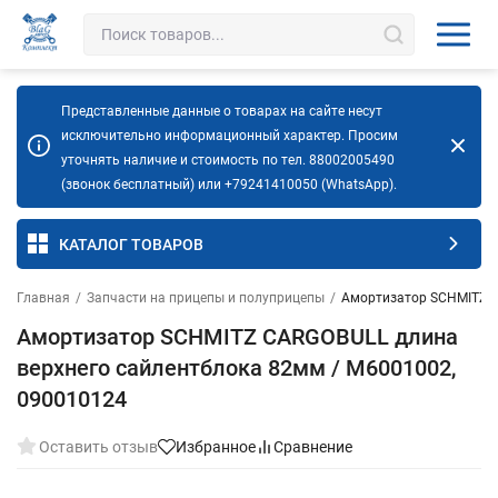
Представленные данные о товарах на сайте несут
исключительно информационный характер. Просим
уточнять наличие и стоимость по тел. 88002005490
(звонок бесплатный) или +79241410050 (WhatsApp).
КАТАЛОГ ТОВАРОВ
Главная
/
Запчасти на прицепы и полуприцепы
/
Амортизатор SCHMITZ C
Амортизатор SCHMITZ CARGOBULL длина
верхнего сайлентблока 82мм / М6001002,
090010124
Оставить отзыв
Избранное
Сравнение