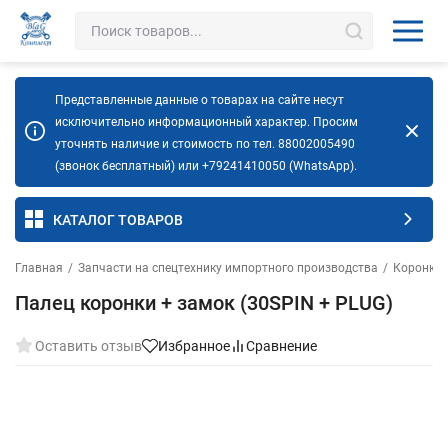
Представленные данные о товарах на сайте несут
исключительно информационный характер. Просим
уточнять наличие и стоимость по тел. 88002005490
(звонок бесплатный) или +79241410050 (WhatsApp).
КАТАЛОГ ТОВАРОВ
Главная
/
Запчасти на спецтехнику импортного производства
/
Коронки,
Палец коронки + замок (30SPIN + PLUG)
Оставить отзыв
Избранное
Сравнение