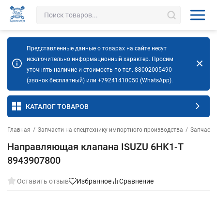
Представленные данные о товарах на сайте несут
исключительно информационный характер. Просим
уточнять наличие и стоимость по тел. 88002005490
(звонок бесплатный) или +79241410050 (WhatsApp).
КАТАЛОГ ТОВАРОВ
Главная
/
Запчасти на спецтехнику импортного производства
/
Запчасти
Направляющая клапана ISUZU 6HK1-T
8943907800
Оставить отзыв
Избранное
Сравнение