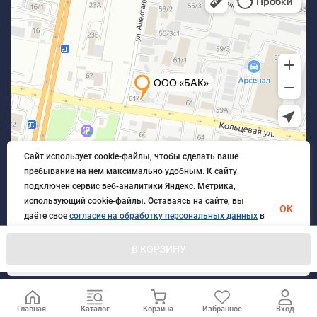
Сайт использует cookie-файлы, чтобы сделать ваше
пребывание на нем максимально удобным. К cайту
подключен сервис веб-аналитики Яндекс. Метрика,
использующий cookie-файлы. Оставаясь на сайте, вы
OK
даёте свое
согласие на обработку персональных данных
в
порядке, указанном в
Политике обработки персональных
данных
.
В КОРЗИНУ
© 2026 БлагАвтоКомплект. Все права защищены
Главная
Каталог
Корзина
Избранное
Вход