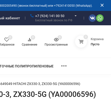
8002005490 (звонок бесплатный) или +79241410050 (WhatsApp).
+7 (924) 141 00 50
ый кабинет
Бесплатный звонок по РФ
0
0
0
0
Корзина
Пусто
Избранное
Сравнение
Просмотренные
ТОЧНЫЕ ПОЛИПРОПИЛЕНОВЫЕ
649049 HITACHI ZX330-3, ZX330-5G (YA00006596)
-3, ZX330-5G (YA00006596)