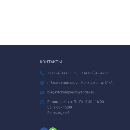
КОНТАКТЫ
+7 (924) 141 00 50; +7 (4162) 49-47-00
г. Благовещенск, ул. Кольцевая, д. 61/А
blagavtokomplekt@yandex.ru
Режим работы: Пн-Пт: 8:30 - 18:00
Сб: 9:00 - 15:00
Вс: выходной