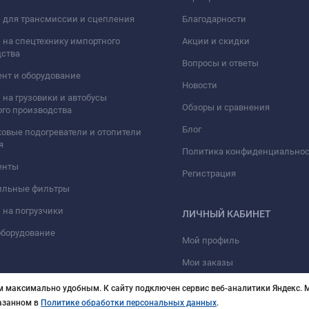
 для трансмиссии и сцепления
Благодарности
 на спецтехнику импортного
Акции и скидки
дства
Вопросы и ответы
нт и оборудование
Новости
 на грузовики и автобусы
Обзоры и сравнения
го производства
Блог
овые подогреватели и отопители
я
Политика конфиденциально
енты
Регистрация
ильные фильтры
 на погрузчики
ЛИЧНЫЙ КАБИНЕТ
оборудование
Мой профиль
Мои заказы
м максимально удобным. К cайту подключен сервис веб-аналитики Яндекс. М
казанном в
Политике обработки персональных данных
.