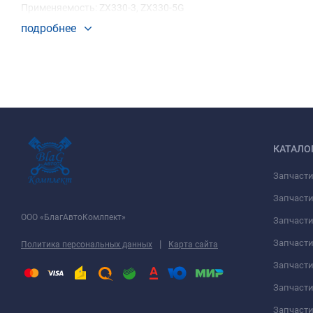
Применяемость: ZX330-3, ZX330-5G
подробнее
КАТАЛО
Запчаст
Запчасти
ООО «БлагАвтоКомлпект»
Запчаст
Запчаст
|
Политика персональных данных
Карта сайта
Запчасти
Запчаст
Запчаст