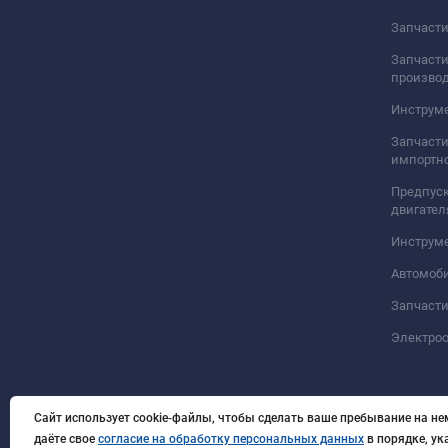
Запчасти
Запчасти
произво
Инструме
Запчасти
импортно
Предпуск
двигател
Инструм
Автомоб
Запчасти
Электро
Сайт использует cookie-файлы, чтобы сделать ваше пребывание на не
даёте свое
согласие на обработку персональных данных
в порядке, у