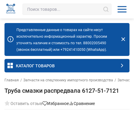
Представленные данные о товарах на сайте несут
исключительно информационный характер. Просим
уточнять наличие и стоимость по тел. 88002005490
(звонок бесплатный) или +79241410050 (WhatsApp).
КАТАЛОГ ТОВАРОВ
Главная
/
Запчасти на спецтехнику импортного производства
/
Запчасти
Труба смазки распредвала 6127-51-7121
Оставить отзыв
Избранное
Сравнение