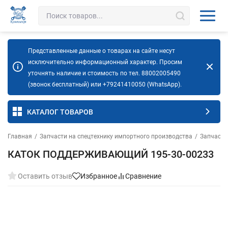
Представленные данные о товарах на сайте несут
исключительно информационный характер. Просим
уточнять наличие и стоимость по тел. 88002005490
(звонок бесплатный) или +79241410050 (WhatsApp).
КАТАЛОГ ТОВАРОВ
Главная
/
Запчасти на спецтехнику импортного производства
/
Запчасти
КАТОК ПОДДЕРЖИВАЮЩИЙ 195-30-00233
Оставить отзыв
Избранное
Сравнение