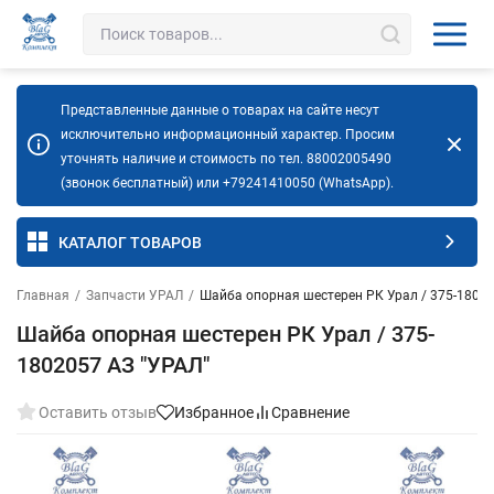
Представленные данные о товарах на сайте несут
исключительно информационный характер. Просим
уточнять наличие и стоимость по тел. 88002005490
(звонок бесплатный) или +79241410050 (WhatsApp).
КАТАЛОГ ТОВАРОВ
Главная
/
Запчасти УРАЛ
/
Шайба опорная шестерен РК Урал / 375-18020
Шайба опорная шестерен РК Урал / 375-
1802057 АЗ "УРАЛ"
Оставить отзыв
Избранное
Сравнение