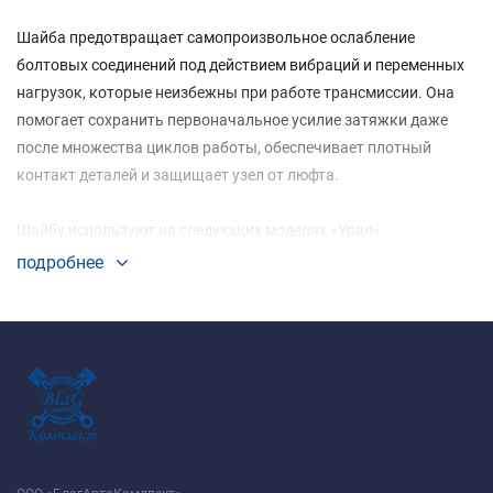
Шайба предотвращает самопроизвольное ослабление
болтовых соединений под действием вибраций и переменных
нагрузок, которые неизбежны при работе трансмиссии. Она
помогает сохранить первоначальное усилие затяжки даже
после множества циклов работы, обеспечивает плотный
контакт деталей и защищает узел от люфта.
Шайбу используют на следующих моделях «Урал»:
Урал-375;
подробнее
Урал-4320 (в том числе модификации 4320-31, 4320-41, 43202,
43203-10, 43206-41);
Урал-5557;
Урал-55571-40