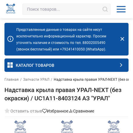
Представленные данные о товарах на сайте несут
исключительно информационный характер. Просим
уточнять наличие и стоимость по тел. 88002005490
(звонок бесплатный) или +79241410050 (WhatsApp).
КАТАЛОГ ТОВАРОВ
Главная
/
Запчасти УРАЛ
/
Надставка крыла правая УРАЛ-NEXT (без окра
Надставка крыла правая УРАЛ-NEXT (без
окраски) / UC1A11-8403124 АЗ "УРАЛ"
Оставить отзыв
Избранное
Сравнение