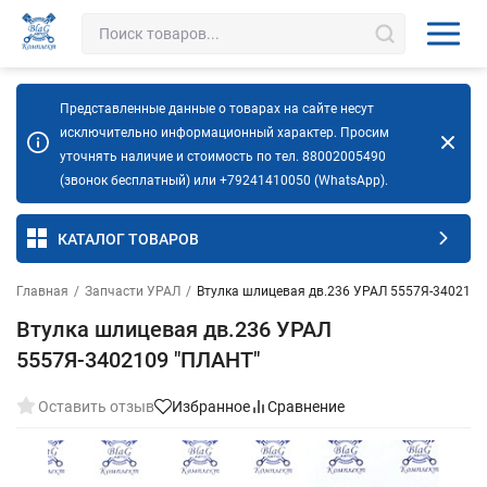
Представленные данные о товарах на сайте несут
исключительно информационный характер. Просим
уточнять наличие и стоимость по тел. 88002005490
(звонок бесплатный) или +79241410050 (WhatsApp).
КАТАЛОГ ТОВАРОВ
Главная
/
Запчасти УРАЛ
/
Втулка шлицевая дв.236 УРАЛ 5557Я-3402109
Втулка шлицевая дв.236 УРАЛ
5557Я-3402109 "ПЛАНТ"
Оставить отзыв
Избранное
Сравнение