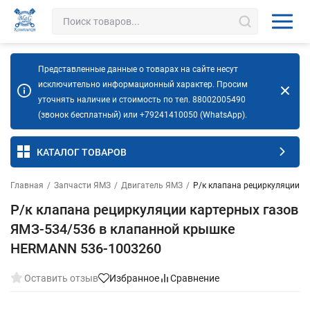
Представленные данные о товарах на сайте несут
исключительно информационный характер. Просим
уточнять наличие и стоимость по тел. 88002005490
(звонок бесплатный) или +79241410050 (WhatsApp).
КАТАЛОГ ТОВАРОВ
Главная
/
Запчасти ЯМЗ
/
Двигатель ЯМЗ
/
Р/к клапана рециркуляции к
Р/к клапана рециркуляции картерных газов
ЯМЗ-534/536 в клапанной крышке
HERMANN 536-1003260
Оставить отзыв
Избранное
Сравнение