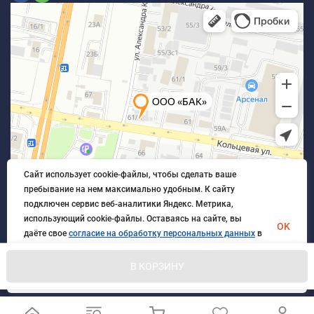
Сайт использует cookie-файлы, чтобы сделать ваше
пребывание на нем максимально удобным. К cайту
подключен сервис веб-аналитики Яндекс. Метрика,
использующий cookie-файлы. Оставаясь на сайте, вы
OK
даёте свое
согласие на обработку персональных данных
в
порядке, указанном в
Политике обработки персональных
данных
.
В КОРЗИНУ
© 2026 БлагАвтоКомплект. Все права защищены