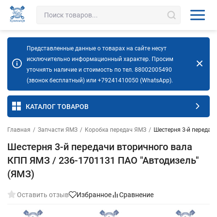
Представленные данные о товарах на сайте несут
исключительно информационный характер. Просим
уточнять наличие и стоимость по тел. 88002005490
(звонок бесплатный) или +79241410050 (WhatsApp).
КАТАЛОГ ТОВАРОВ
Главная
/
Запчасти ЯМЗ
/
Коробка передач ЯМЗ
/
Шестерня 3-й передач
Шестерня 3-й передачи вторичного вала
КПП ЯМЗ / 236-1701131 ПАО "Автодизель"
(ЯМЗ)
Оставить отзыв
Избранное
Сравнение